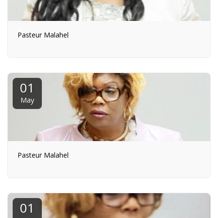
Pasteur Malahel
01
May
Pasteur Malahel
01