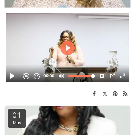
01
May