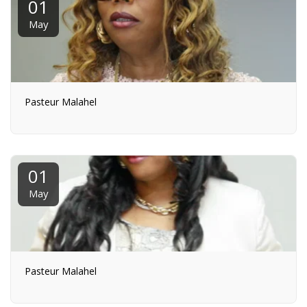
01
May
Pasteur Malahel
01
May
Pasteur Malahel