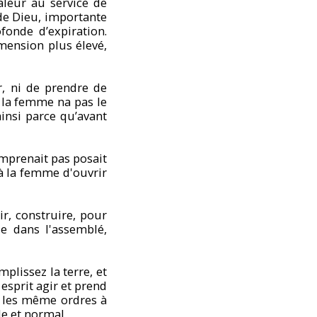
aleur au service de
de Dieu, importante
onde d’expiration.
ension plus élevé,
r, ni de prendre de
i la femme na pas le
ainsi parce qu’avant
prenait pas posait
 à la femme d'ouvrir
r, construire, pour
le dans l'assemblé,
mplissez la terre, et
esprit agir et prend
 les même ordres à
le et normal