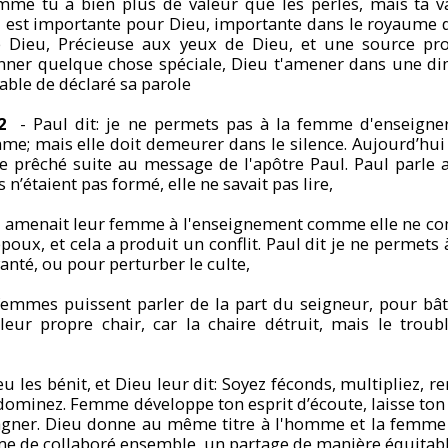
me tu a bien plus de valeur que les perles, mais ta v
u est importante pour Dieu, importante dans le royaume 
 Dieu, Précieuse aux yeux de Dieu, et une source prof
ner quelque chose spéciale, Dieu t'amener dans une dim
pable de déclaré sa parole
12
- Paul dit: je ne permets pas à la femme d'enseigne
mme; mais elle doit demeurer dans le silence. Aujourd’hu
de prêché suite au message de l'apôtre Paul. Paul parle 
n’étaient pas formé, elle ne savait pas lire,
amenait leur femme à l'enseignement comme elle ne com
époux, et cela a produit un conflit. Paul dit je ne permets
anté, ou pour perturber le culte,
femmes puissent parler de la part du seigneur, pour bâti
 leur propre chair, car la chaire détruit, mais le troub
u les bénit, et Dieu leur dit: Soyez féconds, multipliez, re
t dominez. Femme développe ton esprit d’écoute, laisse ton 
gagner. Dieu donne au même titre à l'homme et la femme
e de collaboré ensemble, un partage de manière équitab