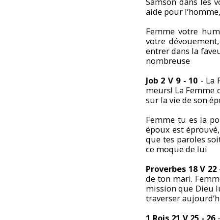
Samson dans les v
aide pour l’homme,
Femme votre humili
votre dévouement,
entrer dans la fave
nombreuse
Job 2 V 9 - 10
- La 
meurs! La Femme de
sur la vie de son é
Femme tu es la pou
époux est éprouvé,
que tes paroles soi
ce moque de lui
Proverbes 18 V 22
de ton mari. Femme
mission que Dieu lu
traverser aujourd’hu
1 Rois 21 V 25 - 26
-