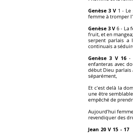
Genèse 3 V
1 - Le
femme à tromper 
Genèse 3 V
6 - La 
fruit, et en mangea;
serpent parlais a 
continuais a séduir
Genèse 3 V 16
- 
enfanteras avec dou
début Dieu parlais
séparément,
Et c'est delà la d
une être semblable
empêché de prendre
Aujourd’hui femme j
revendiquer des dro
Jean 20 V 15 - 17