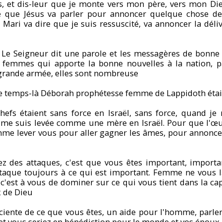
s, et dis-leur que je monte vers mon père, vers mon Die
 que Jésus va parler pour annoncer quelque chose de
 Mari va dire que je suis ressuscité, va annoncer la dél
-
Le Seigneur dit une parole et les messagères de bonne
 femmes qui apporte la bonne nouvelles à la nation, pa
grande armée, elles sont nombreuse
e temps-là Déborah prophétesse femme de Lappidoth était
hefs étaient sans force en Israël, sans force, quand je
 me suis levée comme une mère en Israël. Pour que l'œu
femme lever vous pour aller gagner les âmes, pour annonce
z des attaques, c'est que vous êtes important, importa
ttaque toujours à ce qui est important. Femme ne vous 
c'est à vous de dominer sur ce qui vous tient dans la cap
 de Dieu
ente de ce que vous êtes, un aide pour l'homme, parler
et vous seriez en bénédiction pour le monde et vos époux