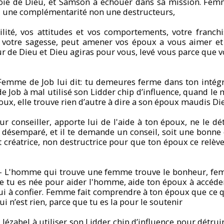
oie de Dieu, et Samson à échouer dans sa mission. Femm
 une complémentarité non une destructeurs,
té, vos attitudes et vos comportements, votre franchise
 votre sagesse, peut amener vos époux a vous aimer e
ur de Dieu et Dieu agiras pour vous, levé vous parce que
Femme de Job lui dit: tu demeures ferme dans ton intégr
 Job à mal utilisé son Lidder chip d’influence, quand le 
poux, elle trouve rien d’autre à dire a son époux maudis D
r conseiller, apporte lui de l'aide à ton époux, ne le dé
 désemparé, et il te demande un conseil, soit une bonne
t créatrice, non destructrice pour que ton époux ce relèv
- L'homme qui trouve une femme trouve le bonheur, fem
 tu es née pour aider l'homme, aide ton époux à accéder
i à confier. Femme fait comprendre à ton époux que ce qu’
i n’est rien, parce que tu es la pour le soutenir
 Jézabel à utiliser son Lidder chip d’influence pour détrui