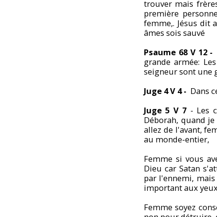
trouver mais frère
première personne
femme,. Jésus dit a
âmes sois sauvé
Psaume
68 V 12
grande armée: Les
seigneur sont une 
Juge 4 V 4
-
Dans c
Juge 5 V 7
- Les c
Déborah, quand je
allez de l'avant, 
au monde-entier,
Femme si vous ave
Dieu car Satan s'a
par l'ennemi, mais 
important aux yeux
Femme soyez consci
non pour détruire, 