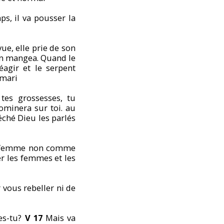
ps, il va pousser la
ue, elle prie de son
l en mangea. Quand le
éagir et le serpent
 mari
tes grossesses, tu
dominera sur toi. au
ché Dieu les parlés
 la femme non comme
r les femmes et les
 vous rebeller ni de
es-tu?
V 17
Mais va