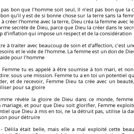
st pas bon que l'homme soit seul, Il n'est pas bon que la c
 bon qu’il y est de si bonne chose sur la terre sans la fem
u à créer l’homme avec la terre, Dieu créa la femme avec l
me secrète de Dieu, parce que Dieu la créer dans le secre
ip d’inflation qui impose un respect et de la considération
e à traiter avec beaucoup de soin et d’affection, c'est u
esoins et le vide de l’homme. La femme est un don de Dieu
 aide pour l'homme
 Femme tu es appelé à être soumise à ton mari, et non 
ire: sous une mission. Femme tu a en toi un potentiel qu
er, et de recevoir, Femme Dieu ta crée avec un beauté,
iliser pour sa gloire
emme révèle la gloire de Dieu dans ce monde, femme
 mariage, et pour que Dieu soit glorifier, Femme exploite
ntiel que Dieu à mis en toi, ne la détruit pas, utilise la d
on pour détruire
- Délila était belle, mais elle a mal exploité cette beau