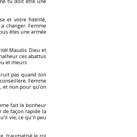
e tu doit être une
 et votre fidélité,
t a changer. Femme
 vous êtes une armée
ité! Maudis Dieu et
malheur ces abattus
ieu et meurs
truit pas quand ton
 conseillère. Femme
e, et non pour qu’on
me fait le bonheur
 de façon rapide la
il vie, ce qu'il peu
re, traumatisé le roi