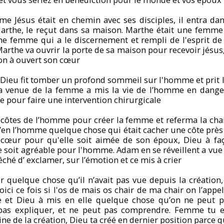
e Jésus était en chemin avec ses disciples, il entra dan
he, le reçut dans sa maison. Marthe était une femme d
e femme qui a le discernement et rempli de l'esprit de D
Marthe va ouvrir la porte de sa maison pour recevoir jésu
son à ouvert son cœur
 Dieu fit tomber un profond sommeil sur l'homme et prit l
 venue de la femme a mis la vie de l’homme en danger,
 pour faire une intervention chirurgicale
 côtes de l’homme pour créer la femme et referma la chai
d’en l’homme quelque chose qui était cacher une côte pr
 cœur pour qu'elle soit aimée de son époux, Dieu à faço
soit agréable pour l'homme. Adam en se réveillent a vue Ev
êché d’ exclamer, sur l’émotion et ce mis à crier
 quelque chose qu’il n’avait pas vue depuis la création,
 voici ce fois si l'os de mais os chair de ma chair on l’ap
 et Dieu à mis en elle quelque chose qu’on ne peut pa
as expliquer, et ne peut pas comprendre. Femme tu es
ine de la création, Dieu ta créé en dernier position parce 