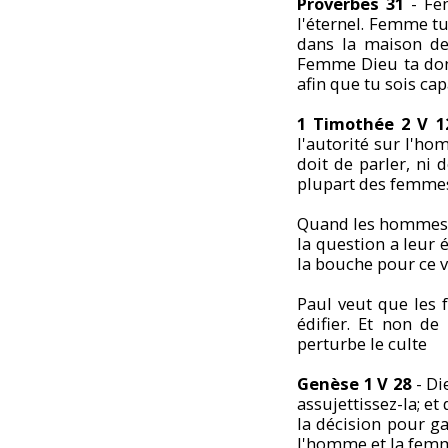
Proverbes 31
- Fem
l'éternel. Femme t
dans la maison de
Femme Dieu ta don
afin que tu sois ca
1 Timothée 2 V 
l'autorité sur l'ho
doit de parler, ni 
plupart des femmes 
Quand les hommes 
la question a leur 
la bouche pour ce v
Paul veut que les 
édifier. Et non de
perturbe le culte
Genèse 1 V 28
- Die
assujettissez-la; e
la décision pour 
l'homme et la femm